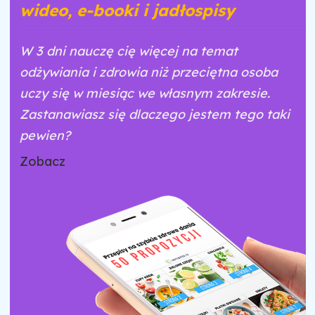
wideo, e-booki i jadłospisy
W 3 dni nauczę cię więcej na temat
odżywiania i zdrowia niż przeciętna osoba
uczy się w miesiąc we własnym zakresie.
Zastanawiasz się dlaczego jestem tego taki
pewien?
Zobacz