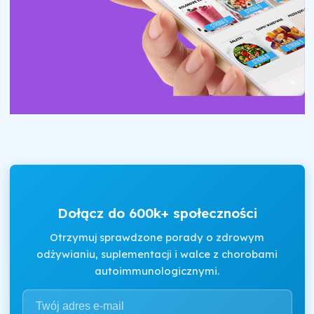
Dołącz do 600k+ społeczności
Otrzymuj sprawdzone porady o zdrowym
odżywianiu, suplementacji i walce z chorobami
autoimmunologicznymi.