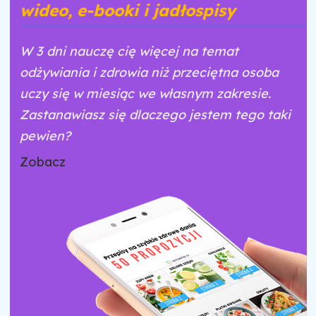
wideo, e-booki i jadłospisy
W 3 dni nauczę cię więcej na temat
odżywiania i zdrowia niż przeciętna osoba
uczy się w miesiąc we własnym zakresie.
Zastanawiasz się dlaczego jestem tego taki
pewien?
Zobacz