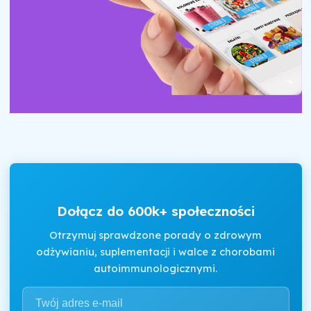
Dołącz do 600k+ społeczności
Otrzymuj sprawdzone porady o zdrowym
odżywianiu, suplementacji i walce z chorobami
autoimmunologicznymi.