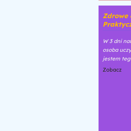
Zdrowe o
Praktycz
W 3 dni na
osoba uczy
jestem teg
Zobacz