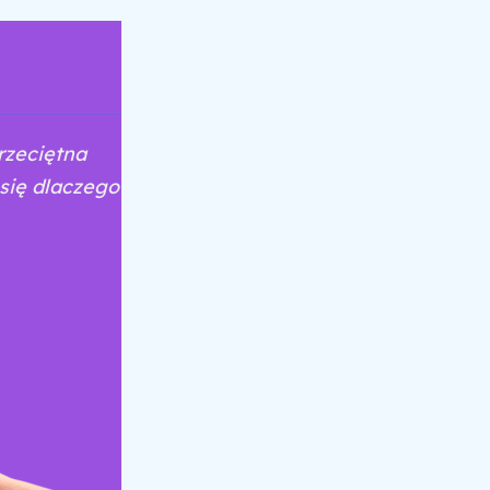
rzeciętna
się dlaczego