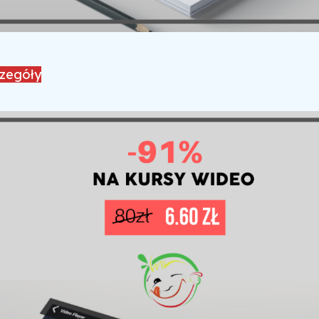
czegóły