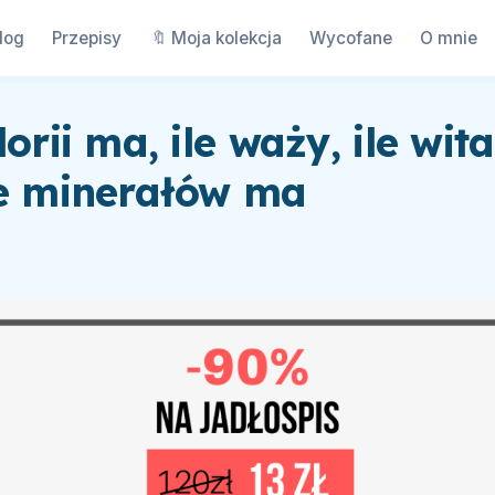
log
Przepisy
🔖 Moja kolekcja
Wycofane
O mnie
lorii ma, ile waży, ile wi
le minerałów ma