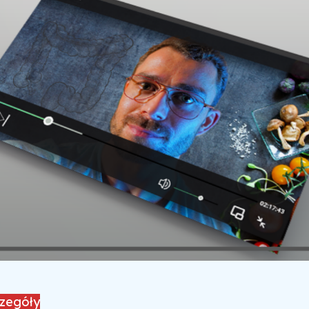
czegóły