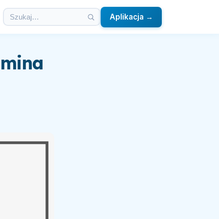
Aplikacja →
tamina