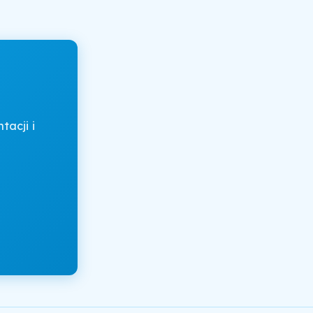
acji i